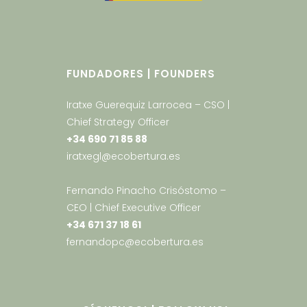
FUNDADORES | FOUNDERS
Iratxe Guerequiz Larrocea – CSO |
Chief Strategy Officer
+34 690 71 85 88
iratxegl@ecobertura.es
Fernando Pinacho Crisóstomo –
CEO | Chief Executive Officer
+34 671 37 18 61
fernandopc@ecobertura.es