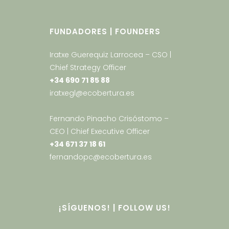
FUNDADORES | FOUNDERS
Iratxe Guerequiz Larrocea – CSO |
Chief Strategy Officer
+34 690 71 85 88
iratxegl@ecobertura.es
Fernando Pinacho Crisóstomo –
CEO | Chief Executive Officer
+34 671 37 18 61
fernandopc@ecobertura.es
¡SÍGUENOS! | FOLLOW US!