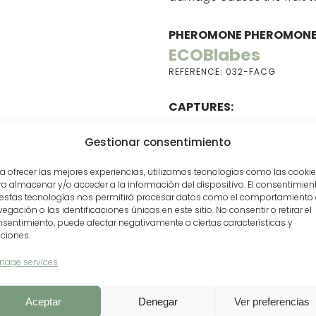
PHEROMONE PHEROMONE
ECOBlabes
REFERENCE: 032-FACG
CAPTURES:
Gestionar consentimiento
a ofrecer las mejores experiencias, utilizamos tecnologías como las cooki
a almacenar y/o acceder a la información del dispositivo. El consentimien
 estas tecnologías nos permitirá procesar datos como el comportamiento
egación o las identificaciones únicas en este sitio. No consentir o retirar el
sentimiento, puede afectar negativamente a ciertas características y
ciones.
nage services
LOAD HERE THE INTERACTIVE CATALOG WITH OUR PRO
Aceptar
Denegar
Ver preferencias