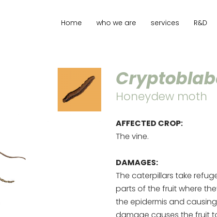
Home
who we are
services
R&D
Cryptoblabe
Honeydew moth
AFFECTED CROP:
The vine.
DAMAGES:
The caterpillars take refuge
parts of the fruit where 
the epidermis and causing d
damage causes the fruit to