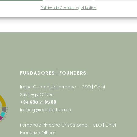
Política de Cookies
Legal Notice
FUNDADORES | FOUNDERS
Iratxe Guerequiz Larrocea – CSO | Chief
Strategy Officer
+34 690 71 85 88
iratxegl@ecobertura.es
Fernando Pinacho Crisóstomo – CEO | Chief
Executive Officer