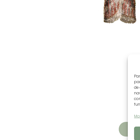
Par
par
de
nav
con
fun
Ma
DOWN