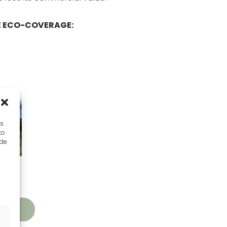
 ECO-COVERAGE:
es
to
 de
DUCTS